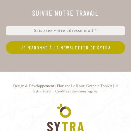
SUIVRE NOTRE TRAVAIL
Design & Développement :
Floriane Le Roux
,
Graphic Toolkit
| ©
Sytra 2020 |
Crédits et mentions légales