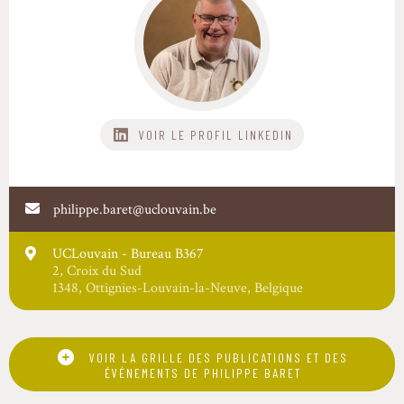
VOIR LE PROFIL
philippe.baret@uclouvain.be
UCLouvain - Bureau B367
2
,
Croix du Sud
1348
,
Ottignies-Louvain-la-Neuve
,
Belgique
VOIR LA GRILLE DES PUBLICATIONS ET DES
ÉVÉNEMENTS DE PHILIPPE BARET