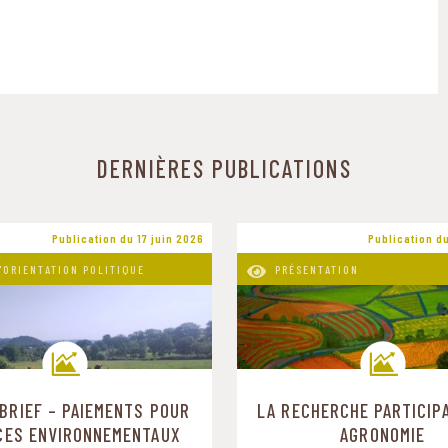
DERNIÈRES PUBLICATIONS
Publication du 17 juin 2026
Publication du
'ORIENTATION POLITIQUE
PRÉSENTATION
 BRIEF – PAIEMENTS POUR
LA RECHERCHE PARTICIPA
Trajectoires de transition
Trajectoires de transition
CES ENVIRONNEMENTAUX
AGRONOMIE