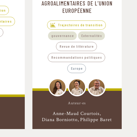
AGROALIMENTAIRES DE L’UNION
EUROPÉENNE
tion
ntaires
Trajectoires de transition
e
gouvernance
Externalités
Revue de littérature
Recommandations politiques
Europe
Auteur·es
Anne-Maud Courtois
Diana Borniotto
Philippe Baret