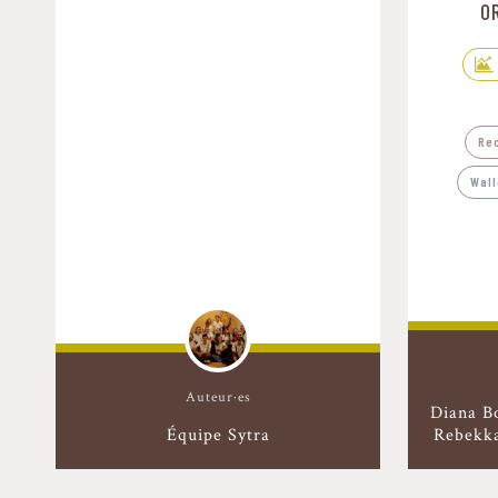
O
Re
Wall
Auteur·es
Diana B
Équipe Sytra
Rebekka