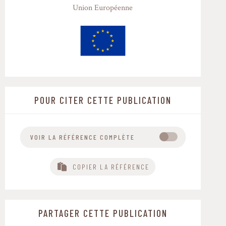
Union Européenne
POUR CITER CETTE PUBLICATION
VOIR LA RÉFÉRENCE COMPLÈTE
Antier, Clémentine, Viguier, Loïc, Messéan,
COPIER LA RÉFÉRENCE
Antoine, & Baret, Philippe V. (2021, June 24).
Recommendations for overcoming barriers to
crop diversification towards sustainable
agriculture. Zenodo.
http://doi.org/10.5281/zenodo.5027530
PARTAGER CETTE PUBLICATION