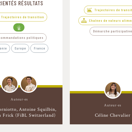
RIENTÉS RÉSULTATS
Trajectoires de transi
Trajectoires de transition
Chaînes de valeurs alime
Démarche participativ
commandations politiques
onie
Europe
France
Auteur·es
Auteur·es
orniotto
Antoine Squilbin
 Frick (FiBL Switzerland)
Céline Chevalier