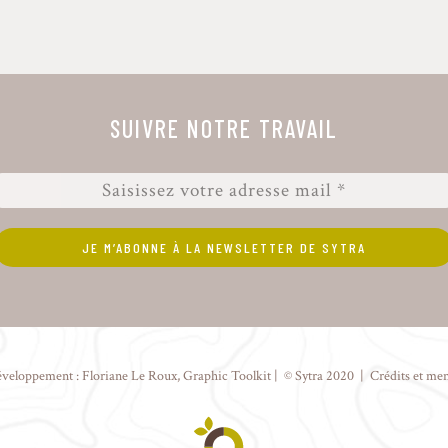
SUIVRE NOTRE TRAVAIL
éveloppement :
Floriane Le Roux
,
Graphic Toolkit
| © Sytra 2020 |
Crédits et men