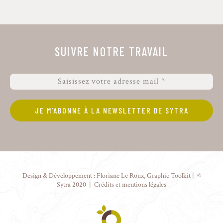
SUIVRE NOTRE TRAVAIL
Design & Développement :
Floriane Le Roux
,
Graphic Toolkit
| ©
Sytra 2020 |
Crédits et mentions légales