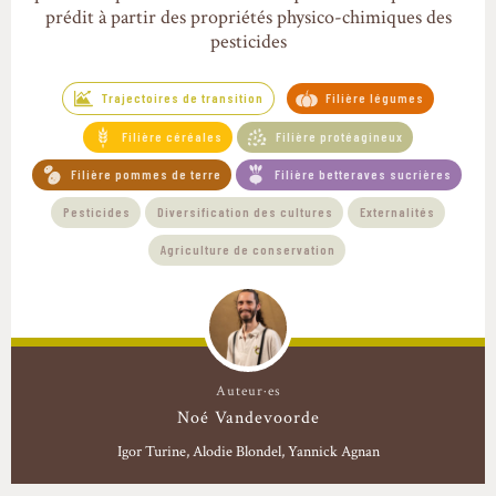
prédit à partir des propriétés physico-chimiques des
pesticides
Trajectoires de transition
Filière légumes
Filière céréales
Filière protéagineux
Filière pommes de terre
Filière betteraves sucrières
Pesticides
Diversification des cultures
Externalités
Agriculture de conservation
Auteur·es
Noé Vandevoorde
Igor Turine, Alodie Blondel, Yannick Agnan