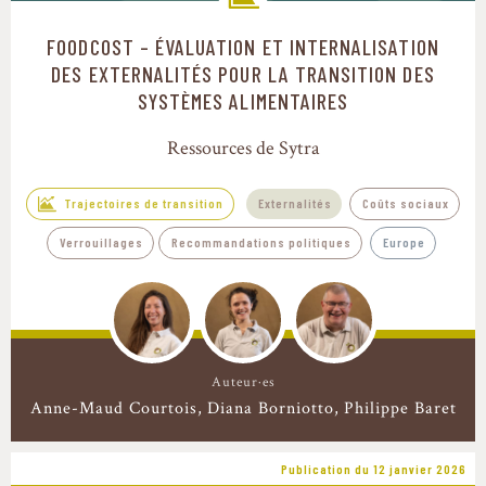
FOODCOST – ÉVALUATION ET INTERNALISATION
Trajectoires de transition
DES EXTERNALITÉS POUR LA TRANSITION DES
SYSTÈMES ALIMENTAIRES
Ressources de Sytra
Trajectoires de transition
Externalités
Coûts sociaux
Verrouillages
Recommandations politiques
Europe
Auteur·es
Anne-Maud Courtois
Diana Borniotto
Philippe Baret
Publication du 12 janvier 2026