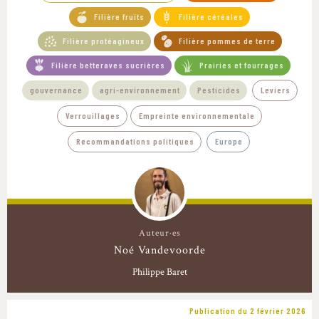
Filière fruits
Filière céréales
Filière protéagineux
Filière pommes de terre
Filière betteraves sucrières
Prairies et fourrages
gouvernance
agri-environnement
Pesticides
Leviers
Verrouillages
Empreinte environnementale
Recommandations politiques
Europe
Auteur·es
Noé Vandevoorde
Philippe Baret
Publication du 2 février 2026