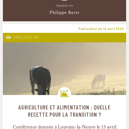
Auteur·es
Philippe Baret
Publication du 15 avril 2025
PRÉSENTATION
AGRICULTURE ET ALIMENTATION : QUELLE
Trajectoires de transition
RECETTE POUR LA TRANSITION ?
Conférence donnée à Louvain-la-Neuve le 15 avril