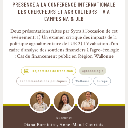
PRÉSENCE À LA CONFERENCE INTERNATIONALE
Trajectoires de transition
DES CHERCHEURS ET AGRICULTEURS – VIA
CAMPESINA & ULB
Deux présentations faites par Sytra à l'occasion de cet
événement: 1) Un examen critique des impacts de la
politique agroalimentaire de l'UE 2) L'évaluation d'un
cadre d'analyse des soutiens financiers à l'agro-écologie
: Cas du financement public en Région Wallonne
Trajectoires de transition
Agroécologie
Recommandations politiques
Wallonie
Europe
Auteur·es
Diana Borniotto
Anne-Maud Courtois