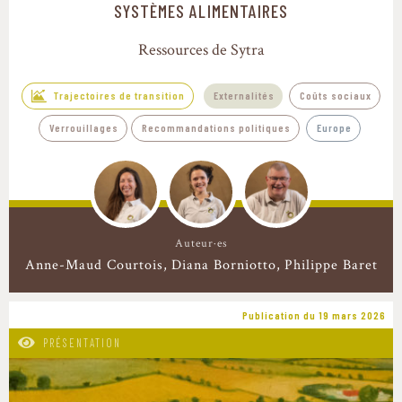
SYSTÈMES ALIMENTAIRES
Ressources de Sytra
Trajectoires de transition
Externalités
Coûts sociaux
Verrouillages
Recommandations politiques
Europe
Auteur·es
Anne-Maud Courtois
Diana Borniotto
Philippe Baret
Publication du 19 mars 2026
PRÉSENTATION