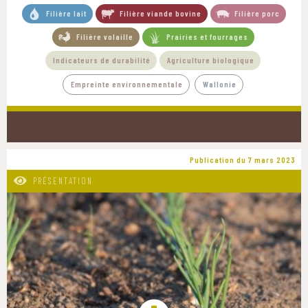
Filière lait
Filière viande bovine
Filière porc
Filière volaille
Prairies et fourrages
Indicateurs de durabilité
Agriculture biologique
Empreinte environnementale
Wallonie
Publication du 7 mars 2023
PRÉSENTATION