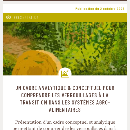
Publication du 2 octobre 2025
PRÉSENTATION
UN CADRE ANALYTIQUE & CONCEPTUEL POUR
Trajectoires de transition
COMPRENDRE LES VERROUILLAGES À LA
TRANSITION DANS LES SYSTÈMES AGRO-
ALIMENTAIRES
Présentation d'un cadre conceptuel et analytique
permettant de comprendre les verrouillages dans la