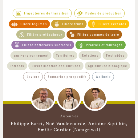
Trajectoires de transition
Modes de production
Filière légumes
Filière fruits
Filière céréales
Filière protéagineux
Filière pommes de terre
Filière betteraves sucrières
Prairies et fourrages
agri-environnement
Territoires
Rotations
Pesticides
Intrants
Diversification des cultures
Agriculture biologique
Leviers
Scénarios prospectifs
Wallonie
Auteur·es
Philippe Baret
Noé Vandevoorde
Antoine Squilbin
Emilie Cordier (Natagriwal)