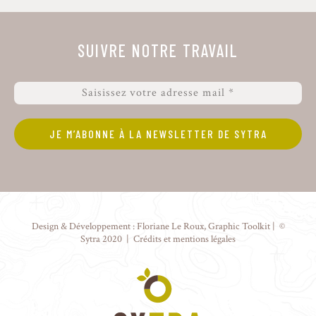
SUIVRE NOTRE TRAVAIL
Design & Développement :
Floriane Le Roux
,
Graphic Toolkit
| ©
Sytra 2020 |
Crédits et mentions légales