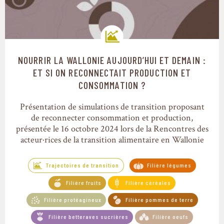
NOURRIR LA WALLONIE AUJOURD’HUI ET DEMAIN :
Trajectoires de transition
ET SI ON RECONNECTAIT PRODUCTION ET
CONSOMMATION ?
Présentation de simulations de transition proposant
de reconnecter consommation et production,
présentée le 16 octobre 2024 lors de la Rencontres des
acteur·rices de la transition alimentaire en Wallonie
Trajectoires de transition
Filière légumes
Filière fruits
Filière céréales
Filière protéagineux
Filière pommes de terre
Filière betteraves sucrières
Filière oeufs