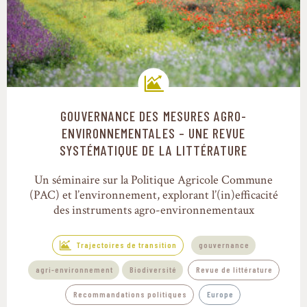
GOUVERNANCE DES MESURES AGRO-
Trajectoires de transition
ENVIRONNEMENTALES – UNE REVUE
SYSTÉMATIQUE DE LA LITTÉRATURE
Un séminaire sur la Politique Agricole Commune
(PAC) et l’environnement, explorant l’(in)efficacité
des instruments agro-environnementaux
Trajectoires de transition
gouvernance
agri-environnement
Biodiversité
Revue de littérature
Recommandations politiques
Europe