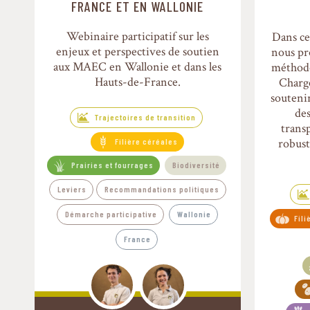
FRANCE ET EN WALLONIE
Webinaire participatif sur les
Dans ce 
enjeux et perspectives de soutien
nous pr
aux MAEC en Wallonie et dans les
méthodo
Hauts-de-France.
Charge
soutenir
de
Trajectoires de transition
trans
robust
Filière céréales
Prairies et fourrages
Biodiversité
Leviers
Recommandations politiques
Démarche participative
Wallonie
Fil
France