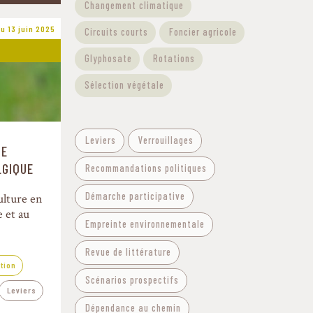
Changement climatique
u 13 juin 2025
Circuits courts
Foncier agricole
Glyphosate
Rotations
Sélection végétale
Filtre - Approches et méthodes
Leviers
Verrouillages
DE
n
LGIQUE
Recommandations politiques
Démarche participative
ulture en
e et au
Empreinte environnementale
Revue de littérature
ition
Scénarios prospectifs
Leviers
Dépendance au chemin