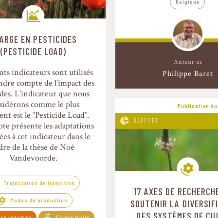
Belgique
ARGE EN PESTICIDES
Trajectoires de transition
(PESTICIDE LOAD)
Auteur·es
nts indicateurs sont utilisés
Philippe Baret
ndre compte de l’impact des
ides. L’indicateur que nous
sidérons comme le plus
Publication d
ent est le “Pesticide Load”.
RAPPORT
ote présente les adaptations
es à cet indicateur dans le
dre de la thèse de Noé
Vandevoorde.
Trajectoires de transition
17 AXES DE RECHERCH
Modes de production
Modes de production
SOUTENIR LA DIVERSIF
DES SYSTÈMES DE CU
ière légumes
Filière fruits