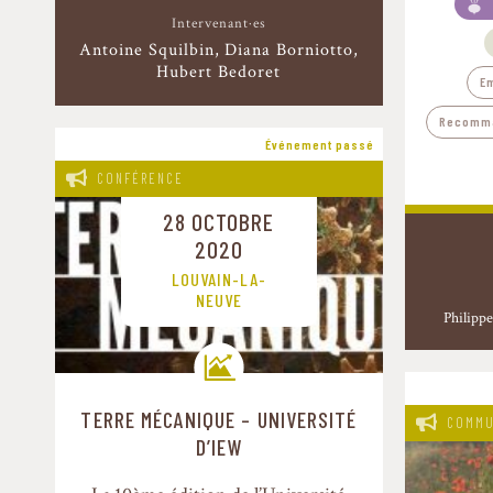
Intervenant·es
Antoine Squilbin
Diana Borniotto
Hubert Bedoret
E
Recomma
Événement passé
CONFÉRENCE
28 OCTOBRE
2020
LOUVAIN-LA-
NEUVE
Philippe
TERRE MÉCANIQUE – UNIVERSITÉ
COMMU
Trajectoires de transition
D’IEW