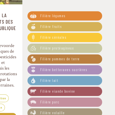
Filtre-Filières
R LA
Filière légumes
n
TS DES
Filière fruits
PUBLIQUE
Filière céréales
devoorde
Filière protéagineux
iques de
pesticides
Filière pommes de terre
 et
s les
Filière betteraves sucrières
 rotations
par la
Filière lait
rraines.
Filière viande bovine
ition
Filière porc
on
Filière volaille