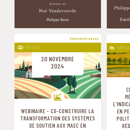
Auteur·es
Philipp
Noé Vandevoorde
Emil
Philippe Baret
Événement passé
ATELIER
ARTICL
20 NOVEMBRE
2024
C
M
L’INDI
WEBINAIRE – CO-CONSTRUIRE LA
EN PE
Trajectoires de transition
TRANSFORMATION DES SYSTÈMES
POLIT
DE SOUTIEN AUX MAEC EN
RÉ