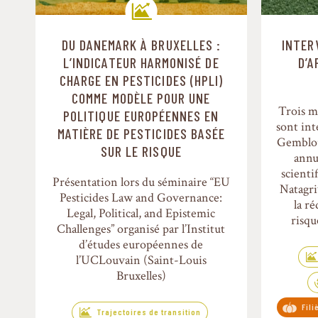
DU DANEMARK À BRUXELLES :
INTER
Trajectoires de transition
L’INDICATEUR HARMONISÉ DE
D’A
CHARGE EN PESTICIDES (HPLI)
COMME MODÈLE POUR UNE
Trois 
POLITIQUE EUROPÉENNES EN
sont int
MATIÈRE DE PESTICIDES BASÉE
Gemblou
SUR LE RISQUE
annu
scienti
Présentation lors du séminaire “EU
Natagri
Pesticides Law and Governance:
la r
Legal, Political, and Epistemic
risqu
Challenges” organisé par l’Institut
d’études européennes de
l’UCLouvain (Saint-Louis
Bruxelles)
Fil
Trajectoires de transition