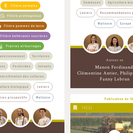
Semences
Agriculture bi
Filière céréales
Leviers
Recommandations p
Filière protéagineux
Wallonie
Europe
Filière pommes de terre
Filière betteraves sucrières
Prairies et fourrages
-environnement
Territoires
Auteur·es
ions
Pesticides
Intrants
Manon Ferdinand
Clémentine Antier
Phili
iversification des cultures
Fanny Lebrun
ulture biologique
Leviers
rios prospectifs
Wallonie
Publication du 1
THÈSE