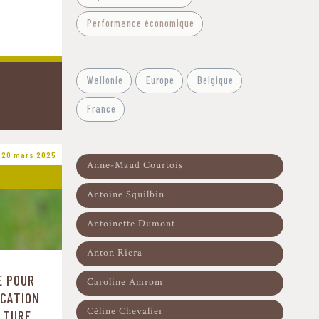
Performance économique
Filtre - Contextes géographiques
Wallonie
Europe
Belgique
France
u 20 mars 2025
Filtre-Auteurs
Anne-Maud Courtois
Antoine Squilbin
Antoinette Dumont
Anton Riera
E POUR
Caroline Amrom
ICATION
Céline Chevalier
LTURE