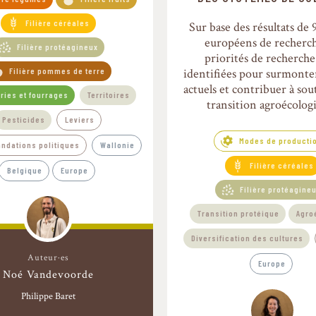
Filière céréales
Sur base des résultats de 
européens de recherch
Filière protéagineux
priorités de recherche
identifiées pour surmonter
Filière pommes de terre
actuels et contribuer à so
iries et fourrages
Territoires
transition agroécolog
Pesticides
Leviers
Modes de producti
dations politiques
Wallonie
Filière céréales
Belgique
Europe
Filière protéagine
Transition protéique
Agro
Diversification des cultures
Auteur·es
Europe
Noé Vandevoorde
Philippe Baret