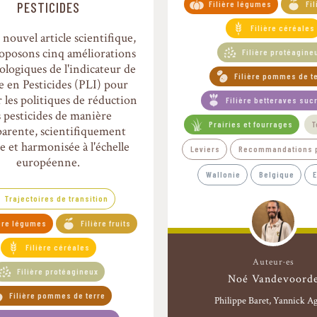
PESTICIDES
Filière légumes
Fil
Filière céréales
nouvel article scientifique,
oposons cinq améliorations
Filière protéagine
logiques de l'indicateur de
Filière pommes de t
 en Pesticides (PLI) pour
 les politiques de réduction
Filière betteraves suc
s pesticides de manière
Prairies et fourrages
T
parente, scientifiquement
e et harmonisée à l'échelle
Leviers
Recommandations p
européenne.
Wallonie
Belgique
Trajectoires de transition
ière légumes
Filière fruits
Filière céréales
Auteur·es
Filière protéagineux
Noé Vandevoord
Filière pommes de terre
Philippe Baret
Yannick A