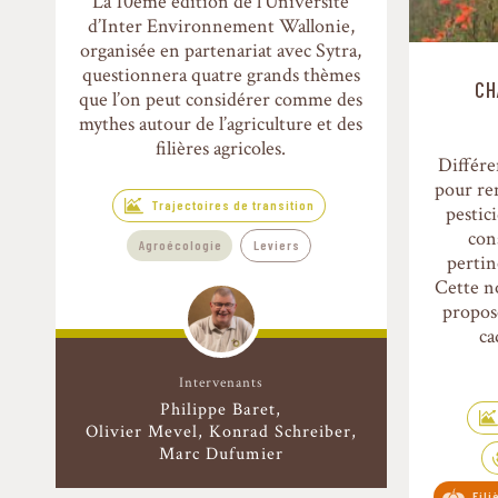
La 10ème édition de l’Université
d’Inter Environnement Wallonie,
organisée en partenariat avec Sytra,
questionnera quatre grands thèmes
CH
que l’on peut considérer comme des
mythes autour de l’agriculture et des
filières agricoles.
Différe
pour re
Trajectoires de transition
pestic
con
Agroécologie
Leviers
pertin
Cette n
proposé
ca
Intervenants
Philippe Baret
Olivier Mevel, Konrad Schreiber,
Marc Dufumier
Fil