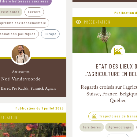
Filière betteraves sucrières
Pesticides
Leviers
Publication d
PRÉSENTATION
mpreinte environnementale
ndations politiques
Europe
ETAT DES LIEUX 
Trajectoires de transitio
Auteur·es
L’AGRICULTURE EN BE
Noé Vandevoorde
Regards croisés sur l'agric
 Baret
Per Kudsk, Yannick Agnan
Suisse, France, Belgiqu
Québec
Publication du 1 juillet 2025
Trajectoires de trans
NICATION
Territoires
Agroécologie