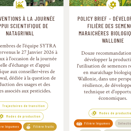
VENTIONS À LA JOURNÉE
POLICY BRIEF – DÉVELO
Trajectoires de transition
Modes de production
PPUI SCIENTIFIQUE DE
FILIÈRE DES SEMEN
NATAGRIWAL
MARAICHÈRES BIOLOGI
WALLONIE
membres de l'équipe SYTRA
ervenus le 27 Janvier 2026 à
Douze recommandation
x à l'occasion de la journée
développer la product
elle d'échange et d'appui
l'utilisation de semences r
fique aux conseiller•ères de
en maraîchage biologi
wal, dédiée à la question de
Wallonie, dans une persp
éduction des usages et des
résilience, de dévelop
es associés aux pesticides.
technique et d'opport
économiques.
Trajectoires de transition
Modes de producti
Modes de production
Filière légumes
Sélecti
ière légumes
Filière fruits