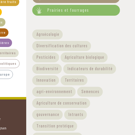
ière fruits
Prairies et fourrages
ux
Filtre - Thématiques
erre
Agroécologie
rières
Diversification des cultures
erritoires
Pesticides
Agriculture biologique
olitiques
Biodiversité
Indicateurs de durabilité
Europe
Innovation
Territoires
agri-environnement
Semences
Agriculture de conservation
gouvernance
Intrants
e
Transition protéique
gnan