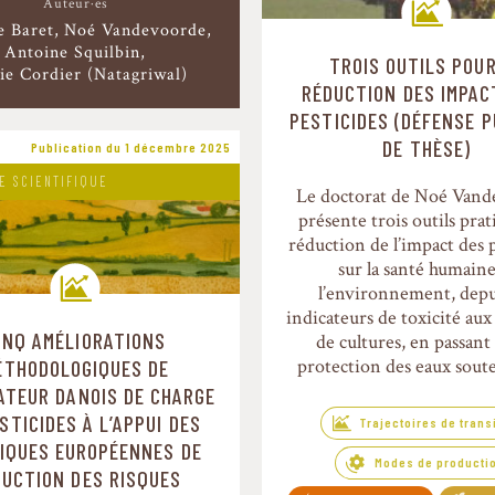
Auteur·es
e Baret
Noé Vandevoorde
Antoine Squilbin
TROIS OUTILS POU
ie Cordier (Natagriwal)
Trajectoires de transitio
RÉDUCTION DES IMPAC
PESTICIDES (DÉFENSE 
DE THÈSE)
Publication du 1 décembre 2025
E SCIENTIFIQUE
Le doctorat de Noé Van
présente trois outils prat
réduction de l’impact des 
sur la santé humaine
l’environnement, depui
indicateurs de toxicité aux
INQ AMÉLIORATIONS
de cultures, en passant 
Trajectoires de transition
protection des eaux soute
ÉTHODOLOGIQUES DE
CATEUR DANOIS DE CHARGE
STICIDES À L’APPUI DES
Trajectoires de trans
IQUES EUROPÉENNES DE
Modes de producti
DUCTION DES RISQUES