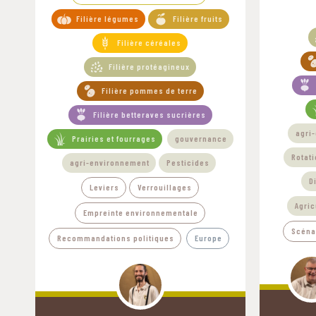
Filière légumes
Filière fruits
Filière céréales
Filière protéagineux
Filière pommes de terre
Filière betteraves sucrières
agri
Prairies et fourrages
gouvernance
Rotat
agri-environnement
Pesticides
D
Leviers
Verrouillages
Agric
Empreinte environnementale
Scéna
Recommandations politiques
Europe