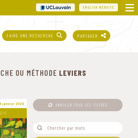
UCL
ENGLISH WEBSITE
FAIRE UNE RECHERCHE
PARTAGER
ROCHE OU MÉTHODE
LEVIERS
8 janvier 2026
ANNULER TOUS LES FILTRES
IQUE
Filtre-Mots
Rechercher