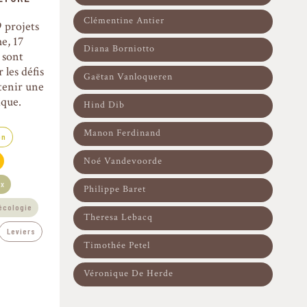
Clémentine Antier
9 projets
e, 17
Diana Borniotto
 sont
 les défis
Gaëtan Vanloqueren
utenir une
ique.
Hind Dib
Manon Ferdinand
on
Noé Vandevoorde
ux
Philippe Baret
écologie
Theresa Lebacq
Leviers
Timothée Petel
Véronique De Herde