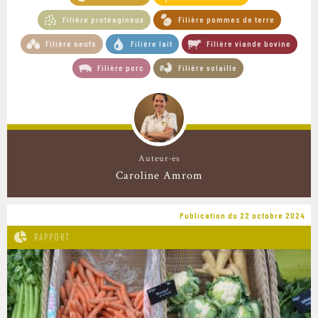
Filière protéagineux
Filière pommes de terre
Filière oeufs
Filière lait
Filière viande bovine
Filière porc
Filière volaille
Auteur·es
Caroline Amrom
Publication du 22 octobre 2024
RAPPORT