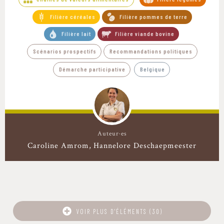
Filière céréales
Filière pommes de terre
Filière lait
Filière viande bovine
Scénarios prospectifs
Recommandations politiques
Démarche participative
Belgique
Auteur·es
Caroline Amrom
Hannelore Deschaepmeester
VOIR PLUS D'ÉLÉMENTS (30)