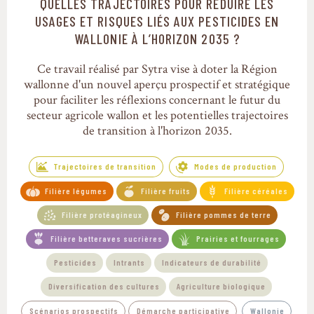
QUELLES TRAJECTOIRES POUR RÉDUIRE LES
Trajectoires de transition
USAGES ET RISQUES LIÉS AUX PESTICIDES EN
WALLONIE À L’HORIZON 2035 ?
Ce travail réalisé par Sytra vise à doter la Région
wallonne d'un nouvel aperçu prospectif et stratégique
pour faciliter les réflexions concernant le futur du
secteur agricole wallon et les potentielles trajectoires
de transition à l'horizon 2035.
Trajectoires de transition
Modes de production
Filière légumes
Filière fruits
Filière céréales
Filière protéagineux
Filière pommes de terre
Filière betteraves sucrières
Prairies et fourrages
Pesticides
Intrants
Indicateurs de durabilité
Diversification des cultures
Agriculture biologique
Scénarios prospectifs
Démarche participative
Wallonie