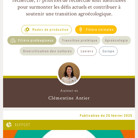
recherche, 17 priorités de recherche sont identifiées
pour surmonter les défis actuels et contribuer à
soutenir une transition agroécologique.
Modes de production
Filière céréales
Filière protéagineux
Transition protéique
Agroécologie
Diversification des cultures
Leviers
Europe
Auteur·es
Clémentine Antier
Publication du 25 février 2025
RAPPORT