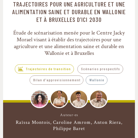
TRAJECTOIRES POUR UNE AGRICULTURE ET UNE
Trajectoires de transition
ALIMENTATION SAINE ET DURABLE EN WALLONIE
ET À BRUXELLES D’ICI 2030
Étude de scénarisation menée pour le Centre Jacky
Morael visant à établir des trajectoires pour une
agriculture et une alimentation saine et durable en
Wallonie et à Bruxelles
Trajectoires de transition
Scénarios prospectifs
Bilan d'approvisionnement
Wallonie
Auteur·es
Raïssa Montois
Caroline Amrom
Anton Riera
Philippe Baret