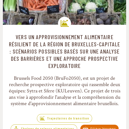
VERS UN APPROVISIONNEMENT ALIMENTAIRE
Trajectoires de transition
RÉSILIENT DE LA RÉGION DE BRUXELLES-CAPITALE
: SCÉNARIOS POSSIBLES BASÉS SUR UNE ANALYSE
DES BARRIÈRES ET UNE APPROCHE PROSPECTIVE
EXPLORATOIRE
Brussels Food 2050 (BruFo2050), est un projet de
recherche prospective exploratoire qui rassemble deux
équipes: Sytra et Sfere (KULeuven). Ce projet de trois
ans vise à approfondir l'analyse et la compréhension du
système d'approvisionnement alimentaire bruxellois.
Trajectoires de transition
Chaînes de valeurs alimentaires
Filière légumes