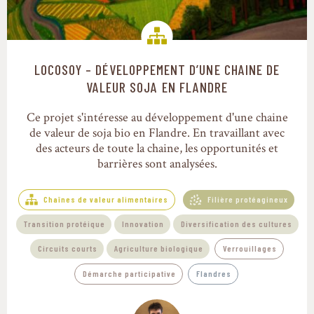
LOCOSOY – DÉVELOPPEMENT D’UNE CHAINE DE
Chaînes de valeur alimentaires
VALEUR SOJA EN FLANDRE
Ce projet s'intéresse au développement d'une chaine
de valeur de soja bio en Flandre. En travaillant avec
des acteurs de toute la chaine, les opportunités et
barrières sont analysées.
Chaînes de valeur alimentaires
Filière protéagineux
Transition protéique
Innovation
Diversification des cultures
Circuits courts
Agriculture biologique
Verrouillages
Démarche participative
Flandres