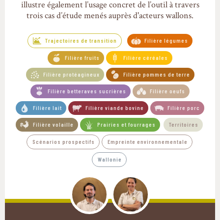
illustre également l’usage concret de l’outil à travers
trois cas d’étude menés auprès d'acteurs wallons.
Trajectoires de transition
Filière légumes
Filière fruits
Filière céréales
Filière protéagineux
Filière pommes de terre
Filière betteraves sucrières
Filière oeufs
Filière lait
Filière viande bovine
Filière porc
Filière volaille
Prairies et fourrages
Territoires
Scénarios prospectifs
Empreinte environnementale
Wallonie