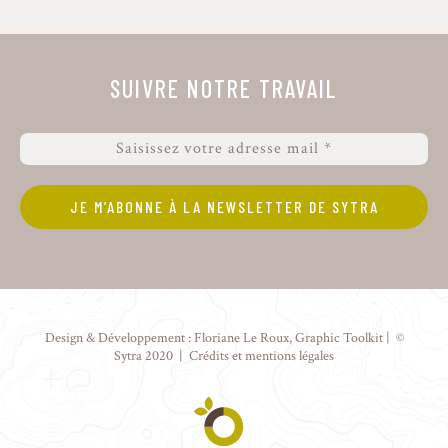
SUIVRE NOTRE TRAVAIL
Design & Développement :
Floriane Le Roux
,
Graphic Toolkit
| ©
Sytra 2020 |
Crédits et mentions légales