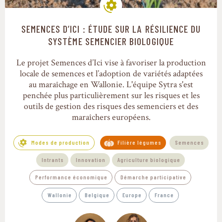
SEMENCES D’ICI : ÉTUDE SUR LA RÉSILIENCE DU
Modes de production
SYSTÈME SEMENCIER BIOLOGIQUE
Le projet Semences d’Ici vise à favoriser la production
locale de semences et l’adoption de variétés adaptées
au maraîchage en Wallonie. L'équipe Sytra s'est
penchée plus particulièrement sur les risques et les
outils de gestion des risques des semenciers et des
maraîchers européens.
Modes de production
Filière légumes
Semences
Intrants
Innovation
Agriculture biologique
Performance économique
Démarche participative
Wallonie
Belgique
Europe
France