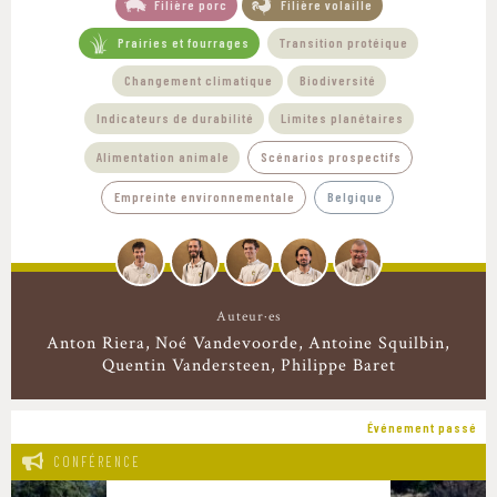
Filière porc
Filière volaille
Prairies et fourrages
Transition protéique
Changement climatique
Biodiversité
Indicateurs de durabilité
Limites planétaires
Alimentation animale
Scénarios prospectifs
Empreinte environnementale
Belgique
Auteur·es
Anton Riera
Noé Vandevoorde
Antoine Squilbin
Quentin Vandersteen
Philippe Baret
Événement passé
CONFÉRENCE