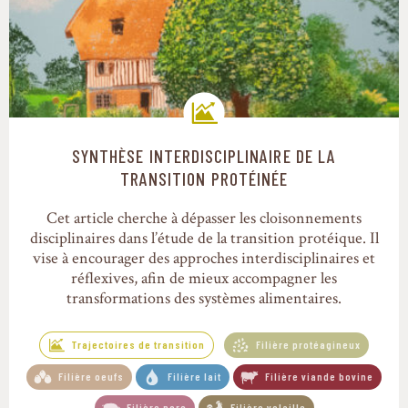
SYNTHÈSE INTERDISCIPLINAIRE DE LA
Trajectoires de transition
TRANSITION PROTÉINÉE
Cet article cherche à dépasser les cloisonnements
disciplinaires dans l’étude de la transition protéique. Il
vise à encourager des approches interdisciplinaires et
réflexives, afin de mieux accompagner les
transformations des systèmes alimentaires.
Trajectoires de transition
Filière protéagineux
Filière oeufs
Filière lait
Filière viande bovine
Filière porc
Filière volaille