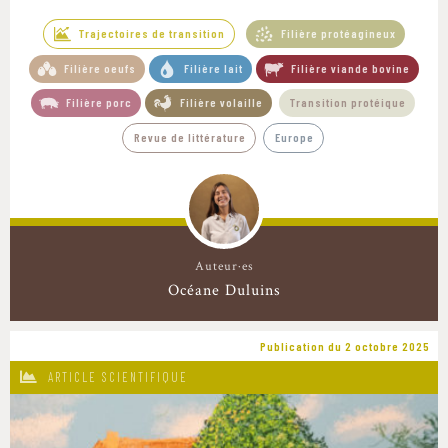
Trajectoires de transition
Filière protéagineux
Filière oeufs
Filière lait
Filière viande bovine
Filière porc
Filière volaille
Transition protéique
Revue de littérature
Europe
Auteur·es
Océane Duluins
Publication du 2 octobre 2025
ARTICLE SCIENTIFIQUE