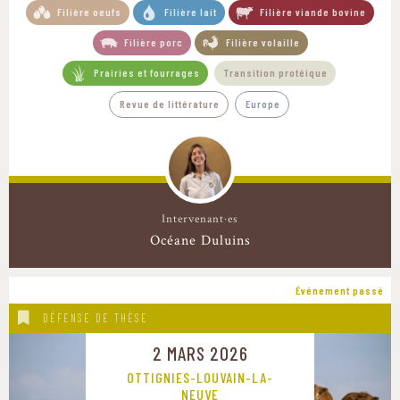
Filière oeufs
Filière lait
Filière viande bovine
Filière porc
Filière volaille
Prairies et fourrages
Transition protéique
Revue de littérature
Europe
Intervenant·es
Océane Duluins
Événement passé
DÉFENSE DE THÈSE
2 MARS 2026
OTTIGNIES-LOUVAIN-LA-
NEUVE