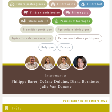
Filière protéagineux
Filière oeufs
Filière lait
Filière viande bovine
Filière porc
Filière volaille
Prairies et fourrages
Transition protéique
Agriculture biologique
Agriculture de conservation
Recommandations politiques
Belgique
Europe
Intervenant·es
Philippe Baret
Océane Duluins
Diana Borniotto
Julie Van Damme
Publication du 28 octobre 2025
THÈSE