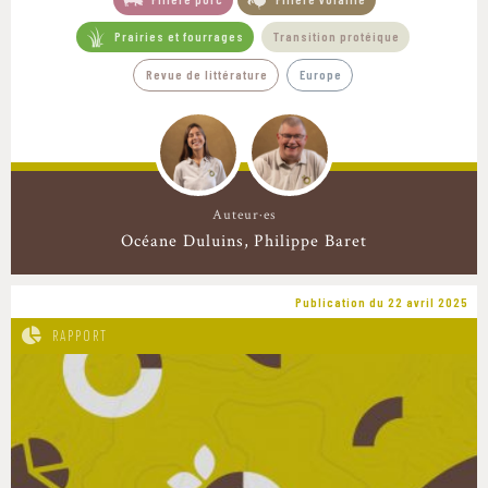
Prairies et fourrages
Transition protéique
Revue de littérature
Europe
Auteur·es
Océane Duluins
Philippe Baret
Publication du 22 avril 2025
RAPPORT