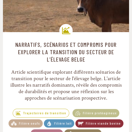
NARRATIFS, SCÉNARIOS ET COMPROMIS POUR
Trajectoires de transition
EXPLORER LA TRANSITION DU SECTEUR DE
L’ÉLEVAGE BELGE
Article scientifique explorant différents scénarios de
transition pour le secteur de l'élevage belge. L'article
illustre les narratifs dominants, révèle des compromis
de durabilités et propose une réflexion sur les
approches de scénarisation prospective.
Trajectoires de transition
Filière protéagineux
Filière oeufs
Filière lait
Filière viande bovine