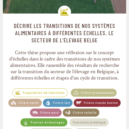
DÉCRIRE LES TRANSITIONS DE NOS SYSTÈMES
Trajectoires de transition
ALIMENTAIRES À DIFFÉRENTES ÉCHELLES. LE
SECTEUR DE L’ÉLEVAGE BELGE
Cette thèse propose une réflexion sur le concept
d'échelles dans le cadre des transitions de nos systèmes
alimentaires. Elle rassemble des résultats de recherche
sur la transition du secteur de l'élevage en Belgique, à
différentes échelles et étapes d'un cycle de transition.
Trajectoires de transition
Filière protéagineux
Filière oeufs
Filière lait
Filière viande bovine
Filière porc
Filière volaille
Prairies et fourrages
Transition protéique