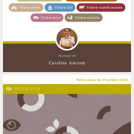
Filière oeufs
Filière lait
Filière viande bovine
Filière porc
Filière volaille
Auteur·es
Caroline Amrom
Publication du 17 octobre 2024
PRÉSENTATION