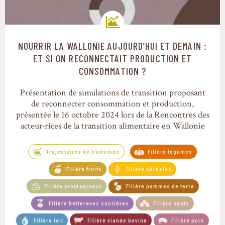
NOURRIR LA WALLONIE AUJOURD’HUI ET DEMAIN :
Trajectoires de transition
ET SI ON RECONNECTAIT PRODUCTION ET
CONSOMMATION ?
Présentation de simulations de transition proposant
de reconnecter consommation et production,
présentée le 16 octobre 2024 lors de la Rencontres des
acteur·rices de la transition alimentaire en Wallonie
Trajectoires de transition
Filière légumes
Filière fruits
Filière céréales
Filière protéagineux
Filière pommes de terre
Filière betteraves sucrières
Filière oeufs
Filière lait
Filière viande bovine
Filière porc