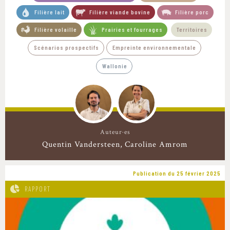
Filière lait
Filière viande bovine
Filière porc
Filière volaille
Prairies et fourrages
Territoires
Scénarios prospectifs
Empreinte environnementale
Wallonie
Auteur·es
Quentin Vandersteen
Caroline Amrom
Publication du 25 février 2025
RAPPORT