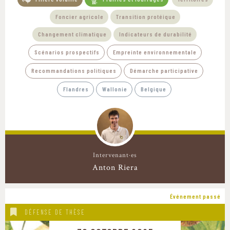
Foncier agricole
Transition protéique
Changement climatique
Indicateurs de durabilité
Scénarios prospectifs
Empreinte environnementale
Recommandations politiques
Démarche participative
Flandres
Wallonie
Belgique
Intervenant·es
Anton Riera
Événement passé
DÉFENSE DE THÈSE