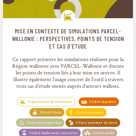
MISE EN CONTEXTE DE SIMULATIONS PARCEL-
Trajectoires de transition
WALLONIE : PERSPECTIVES, POINTS DE TENSION
ET CAS D’ÉTUDE
Ce rapport présente les simulations réalisées pour la
Région wallonne avec PARCEL-Wallonie et discute
les points de tension liés à leur mise en œuvre. Il
illustre également l’usage concret de l’outil à travers
trois cas d’étude menés auprès d'acteurs wallons.
Trajectoires de transition
Filière légumes
Filière fruits
Filière céréales
Filière protéagineux
Filière pommes de terre
Filière betteraves sucrières
Filière oeufs