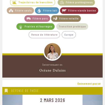
Trajectoires de transition
Filière protéagineux
Filière oeufs
Filière lait
Filière viande bovine
Filière porc
Filière volaille
Prairies et fourrages
Transition protéique
Revue de littérature
Europe
Intervenant·es
Océane Duluins
Événement passé
DÉFENSE DE THÈSE
2 MARS 2026