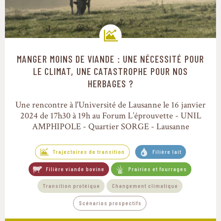
MANGER MOINS DE VIANDE : UNE NÉCESSITÉ POUR
Trajectoires de transition
LE CLIMAT, UNE CATASTROPHE POUR NOS
HERBAGES ?
Une rencontre à l'Université de Lausanne le 16 janvier
2024 de 17h30 à 19h au Forum L’éprouvette - UNIL
AMPHIPOLE - Quartier SORGE - Lausanne
Trajectoires de transition
Filière lait
Filière viande bovine
Prairies et fourrages
Transition protéique
Changement climatique
Scénarios prospectifs