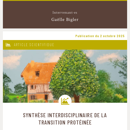
Intervenant·es
Gaëlle Bigler
Publication du 2 octobre 2025
ARTICLE SCIENTIFIQUE
SYNTHÈSE INTERDISCIPLINAIRE DE LA
Trajectoires de transition
TRANSITION PROTÉINÉE