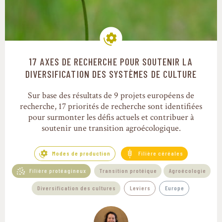
17 AXES DE RECHERCHE POUR SOUTENIR LA
Modes de production
DIVERSIFICATION DES SYSTÈMES DE CULTURE
Sur base des résultats de 9 projets européens de
recherche, 17 priorités de recherche sont identifiées
pour surmonter les défis actuels et contribuer à
soutenir une transition agroécologique.
Modes de production
Filière céréales
Filière protéagineux
Transition protéique
Agroécologie
Diversification des cultures
Leviers
Europe