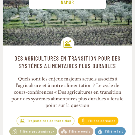
NAMUR
DES AGRICULTURES EN TRANSITION POUR DES
Trajectoires de transition
SYSTÈMES ALIMENTAIRES PLUS DURABLES
Quels sont les enjeux majeurs actuels associés à
l'agriculture et à notre alimentation ? Le cycle de
cours-conférences « Des agricultures en transition
pour des systèmes alimentaires plus durables » fera le
point sur la question
Trajectoires de transition
Filière céréales
Filière protéagineux
Filière oeufs
Filière lait