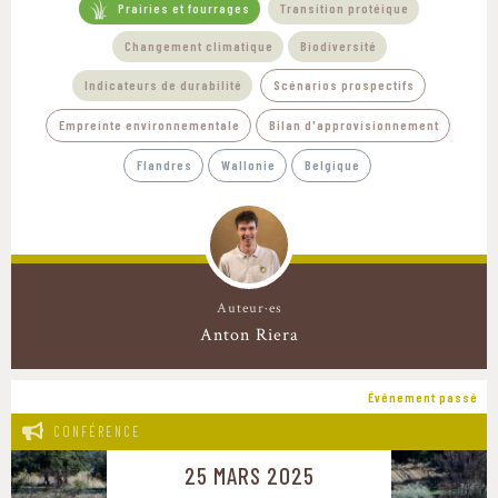
Prairies et fourrages
Transition protéique
Changement climatique
Biodiversité
Indicateurs de durabilité
Scénarios prospectifs
Empreinte environnementale
Bilan d'approvisionnement
Flandres
Wallonie
Belgique
Auteur·es
Anton Riera
Événement passé
CONFÉRENCE
25 MARS 2025