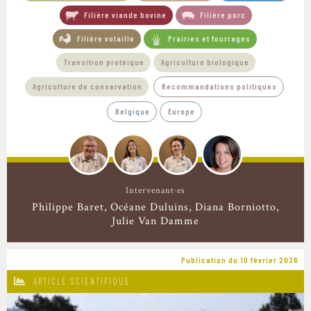
Filière viande bovine
Filière porc
Filière volaille
Prairies et fourrages
Transition protéique
Agriculture biologique
Agriculture de conservation
Recommandations politiques
Belgique
Europe
Intervenant·es
Philippe Baret
Océane Duluins
Diana Borniotto
Julie Van Damme
Publication du 10 février 2026
ARTICLE SCIENTIFIQUE