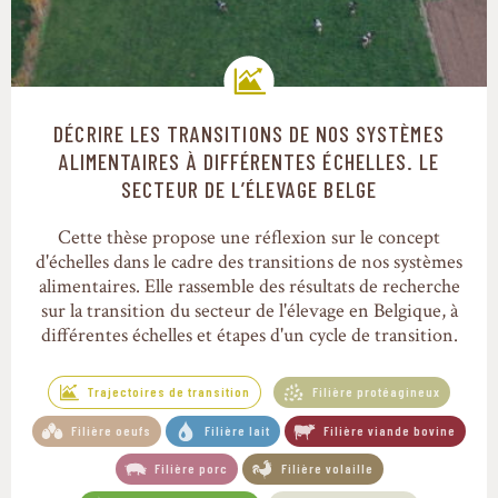
DÉCRIRE LES TRANSITIONS DE NOS SYSTÈMES
Trajectoires de transition
ALIMENTAIRES À DIFFÉRENTES ÉCHELLES. LE
SECTEUR DE L’ÉLEVAGE BELGE
Cette thèse propose une réflexion sur le concept
d'échelles dans le cadre des transitions de nos systèmes
alimentaires. Elle rassemble des résultats de recherche
sur la transition du secteur de l'élevage en Belgique, à
différentes échelles et étapes d'un cycle de transition.
Trajectoires de transition
Filière protéagineux
Filière oeufs
Filière lait
Filière viande bovine
Filière porc
Filière volaille