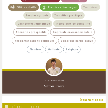
Filière volaille
Prairies et fourrages
Territoires
Foncier agricole
Transition protéique
Changement climatique
Indicateurs de durabilité
Scénarios prospectifs
Empreinte environnementale
Recommandations politiques
Démarche participative
Flandres
Wallonie
Belgique
Intervenant·es
Anton Riera
Événement passé
DÉFENSE DE THÈSE