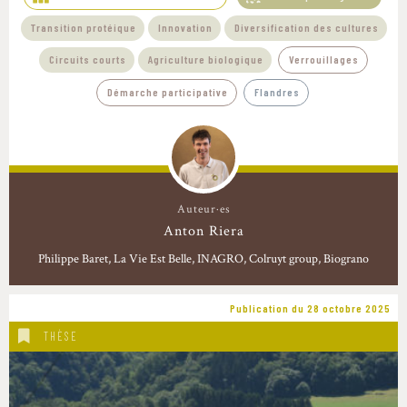
Transition protéique
Innovation
Diversification des cultures
Circuits courts
Agriculture biologique
Verrouillages
Démarche participative
Flandres
Auteur·es
Anton Riera
Philippe Baret
La Vie Est Belle, INAGRO, Colruyt group, Biograno
Publication du 28 octobre 2025
THÈSE