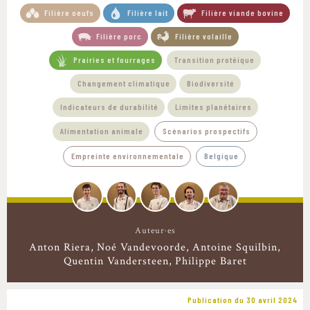
Filière oeufs
Filière lait
Filière viande bovine
Filière porc
Filière volaille
Prairies et fourrages
Transition protéique
Changement climatique
Biodiversité
Indicateurs de durabilité
Limites planétaires
Alimentation animale
Scénarios prospectifs
Empreinte environnementale
Belgique
Auteur·es
Anton Riera
Noé Vandevoorde
Antoine Squilbin
Quentin Vandersteen
Philippe Baret
Publication du 30 avril 2024