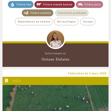
Filière lait
Filière viande bovine
Filière porc
Filière volaille
Transition protéique
Dépendance au chemin
Verrouillages
Europe
Intervenant·es
Océane Duluins
Publication du 2 mars 2026
THÈSE