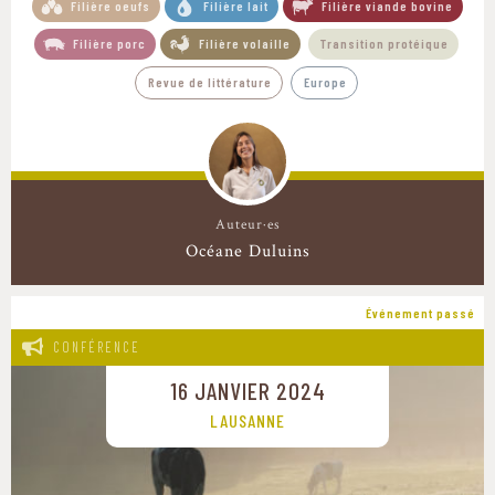
Filière oeufs
Filière lait
Filière viande bovine
Filière porc
Filière volaille
Transition protéique
Revue de littérature
Europe
Auteur·es
Océane Duluins
Événement passé
CONFÉRENCE
16 JANVIER 2024
LAUSANNE