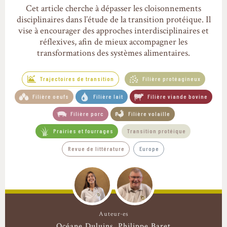
Cet article cherche à dépasser les cloisonnements
disciplinaires dans l’étude de la transition protéique. Il
vise à encourager des approches interdisciplinaires et
réflexives, afin de mieux accompagner les
transformations des systèmes alimentaires.
Trajectoires de transition
Filière protéagineux
Filière oeufs
Filière lait
Filière viande bovine
Filière porc
Filière volaille
Prairies et fourrages
Transition protéique
Revue de littérature
Europe
Auteur·es
Océane Duluins
Philippe Baret