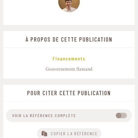
À PROPOS DE CETTE PUBLICATION
Financements
Gouvernement flamand
POUR CITER CETTE PUBLICATION
VOIR LA RÉFÉRENCE COMPLÈTE
Sytra, La Vie Est Belle, INAGRO, Colruyt Group &
COPIER LA RÉFÉRENCE
Biograno. 2024. Economisch model van de sojaketen.