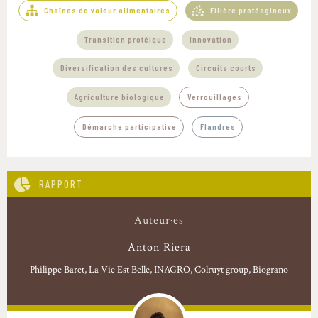
Chaînes de valeur alimentaires
Filière protéagineux
,
,
Transition protéique
Innovation
,
,
Diversification des cultures
Circuits courts
,
Agriculture biologique
Verrouillages
Démarche participative
Flandres
RAPPORT
Auteur·es
Anton Riera
Philippe Baret
La Vie Est Belle, INAGRO, Colruyt group, Biograno