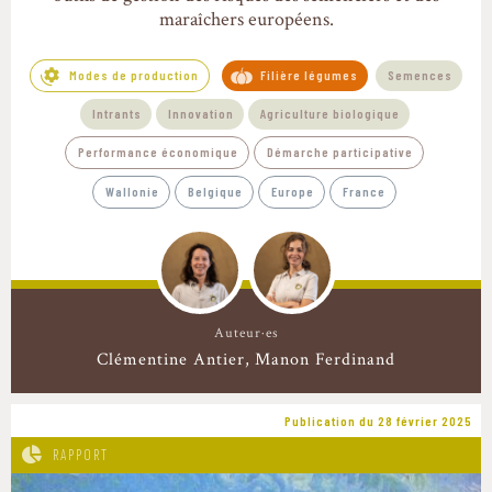
maraîchers européens.
Modes de production
Filière légumes
Semences
Intrants
Innovation
Agriculture biologique
Performance économique
Démarche participative
Wallonie
Belgique
Europe
France
Auteur·es
Clémentine Antier
Manon Ferdinand
Publication du 28 février 2025
RAPPORT