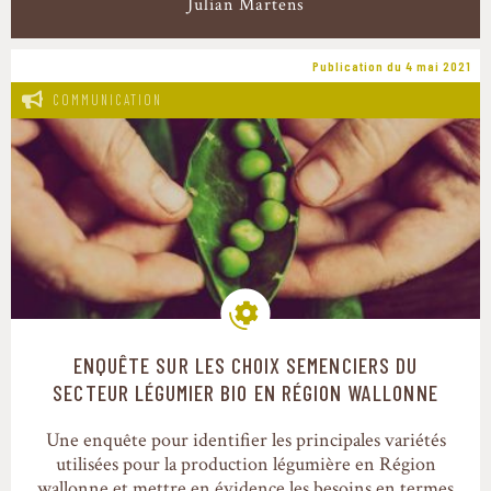
Julian Martens
Publication du 4 mai 2021
COMMUNICATION
ENQUÊTE SUR LES CHOIX SEMENCIERS DU
Modes de production
SECTEUR LÉGUMIER BIO EN RÉGION WALLONNE
Une enquête pour identifier les principales variétés
utilisées pour la production légumière en Région
wallonne et mettre en évidence les besoins en termes