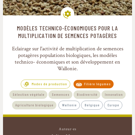
MODÈLES TECHNICO-ÉCONOMIQUES POUR LA
Modes de production
MULTIPLICATION DE SEMENCES POTAGÈRES
Eclairage sur l'activité de multiplication de semences
potagères populations biologiques, les modèles
technico- économiques et son développement en
Wallonie.
Modes de production
Filière légumes
Sélection végétale
Semences
Biodiversité
Innovation
Agriculture biologique
Wallonie
Belgique
Europe
Auteur·es