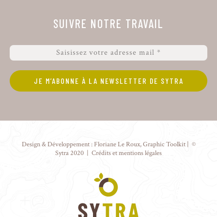
SUIVRE NOTRE TRAVAIL
Design & Développement :
Floriane Le Roux
,
Graphic Toolkit
| ©
Sytra 2020 |
Crédits et mentions légales