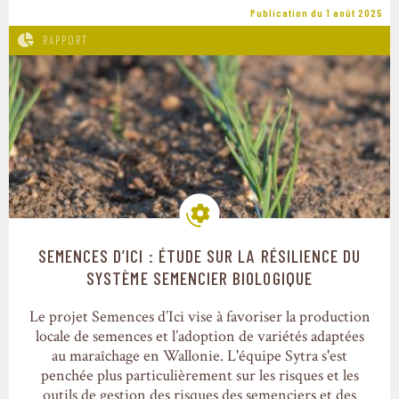
Publication du 1 août 2025
RAPPORT
SEMENCES D’ICI : ÉTUDE SUR LA RÉSILIENCE DU
Modes de production
SYSTÈME SEMENCIER BIOLOGIQUE
Le projet Semences d’Ici vise à favoriser la production
locale de semences et l’adoption de variétés adaptées
au maraîchage en Wallonie. L'équipe Sytra s'est
penchée plus particulièrement sur les risques et les
outils de gestion des risques des semenciers et des