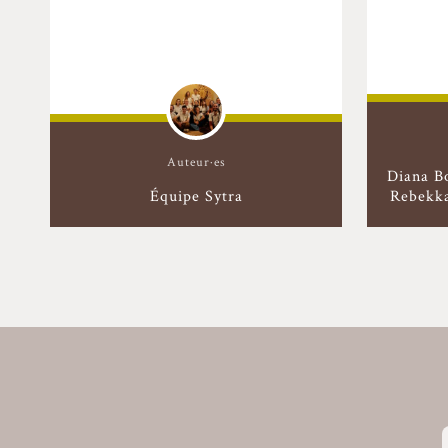
Auteur·es
Diana B
Équipe Sytra
Rebekka