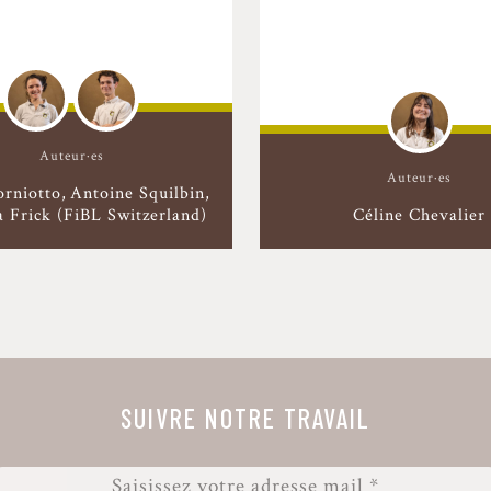
Auteur·es
Auteur·es
orniotto
Antoine Squilbin
 Frick (FiBL Switzerland)
Céline Chevalier
SUIVRE NOTRE TRAVAIL