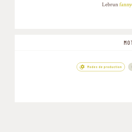
Lebrun
fanny
MO
Modes de production
Warning
: Undefined variab
/home/clients/43eee7156bb62d63da0ee3e2ade687
evenemen