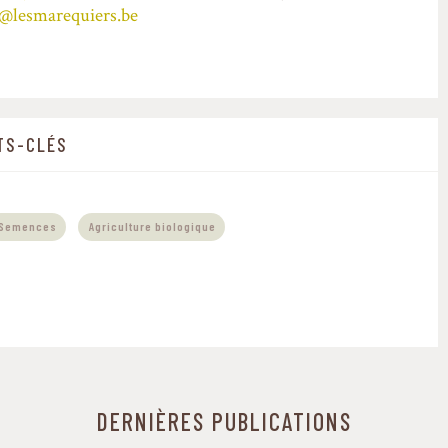
@lesmarequiers.be
TS-CLÉS
,
Semences
Agriculture biologique
le $terms_contextesgeographiques in
e9/web/sytra/wp-content/themes/Sytra-Child/single-
t.php
on line
392
DERNIÈRES PUBLICATIONS