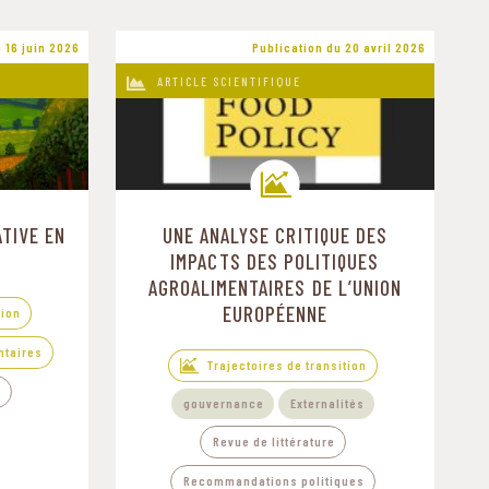
 16 juin 2026
Publication du 20 avril 2026
ARTICLE SCIENTIFIQUE
TIVE EN
UNE ANALYSE CRITIQUE DES
Trajectoires de transition
IMPACTS DES POLITIQUES
AGROALIMENTAIRES DE L’UNION
EUROPÉENNE
tion
ntaires
Trajectoires de transition
e
gouvernance
Externalités
Revue de littérature
Recommandations politiques