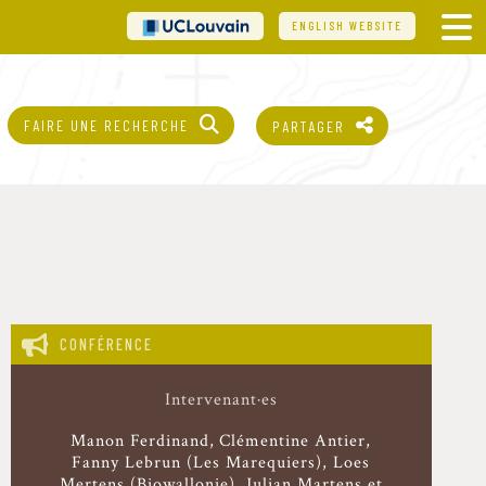
UCL
ENGLISH WEBSITE
FAIRE UNE RECHERCHE
PARTAGER
CONFÉRENCE
Intervenant·es
Manon Ferdinand
Clémentine Antier
Fanny Lebrun (Les Marequiers), Loes
Mertens (Biowallonie), Julian Martens et