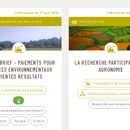
Publication du 17 juin 2026
Publication du
'ORIENTATION POLITIQUE
PRÉSENTATION
 BRIEF – PAIEMENTS POUR
LA RECHERCHE PARTICIPA
Trajectoires de transition
Trajectoires de transition
CES ENVIRONNEMENTAUX
AGRONOMIE
RIENTÉS RÉSULTATS
Trajectoires de transi
Trajectoires de transition
Chaînes de valeurs alime
Démarche participativ
commandations politiques
onie
Europe
France