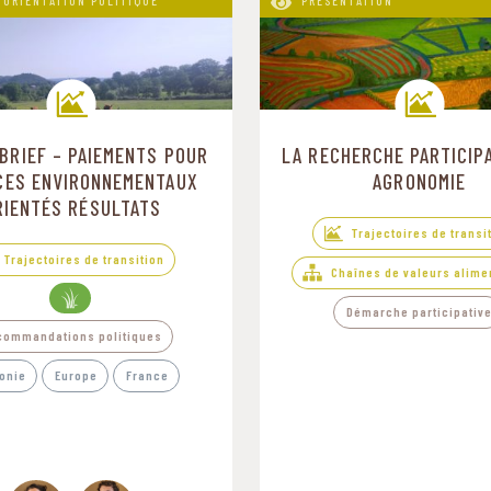
'ORIENTATION POLITIQUE
PRÉSENTATION
 BRIEF – PAIEMENTS POUR
LA RECHERCHE PARTICIPA
Trajectoires de transition
Trajectoires de transition
CES ENVIRONNEMENTAUX
AGRONOMIE
RIENTÉS RÉSULTATS
Trajectoires de transi
Trajectoires de transition
Chaînes de valeurs alime
Démarche participativ
commandations politiques
onie
Europe
France