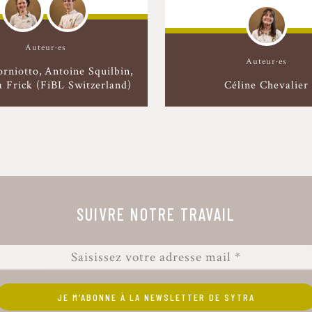
Auteur·es
Auteur·es
orniotto
Antoine Squilbin
 Frick (FiBL Switzerland)
Céline Chevalier
SUIVRE NOTRE TRAVAIL