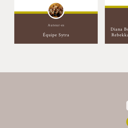
Auteur·es
Diana B
Équipe Sytra
Rebekka