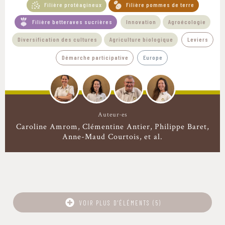
Filière protéagineux
Filière pommes de terre
Filière betteraves sucrières
Innovation
Agroécologie
Diversification des cultures
Agriculture biologique
Leviers
Démarche participative
Europe
Auteur·es
Caroline Amrom
Clémentine Antier
Philippe Baret
Anne-Maud Courtois
et al.
VOIR PLUS D'ÉLÉMENTS (5)