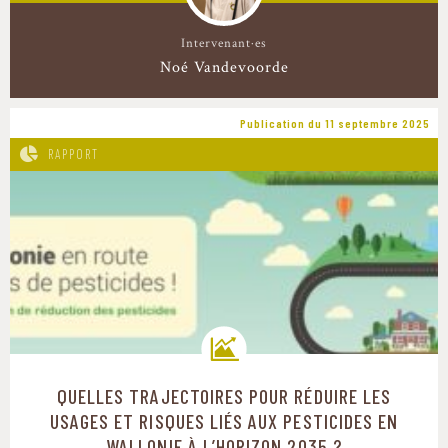
Intervenant·es
Noé Vandevoorde
Publication du 11 septembre 2025
RAPPORT
QUELLES TRAJECTOIRES POUR RÉDUIRE LES
Trajectoires de transition
USAGES ET RISQUES LIÉS AUX PESTICIDES EN
WALLONIE À L’HORIZON 2035 ?