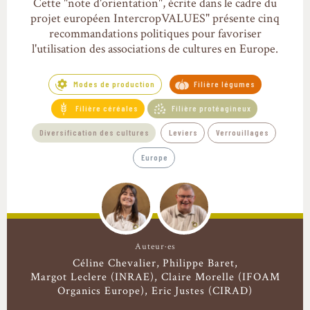
Cette "note d'orientation", écrite dans le cadre du
projet européen IntercropVALUES" présente cinq
recommandations politiques pour favoriser
l'utilisation des associations de cultures en Europe.
Modes de production
Filière légumes
Filière céréales
Filière protéagineux
Diversification des cultures
Leviers
Verrouillages
Europe
Auteur·es
Céline Chevalier
Philippe Baret
Margot Leclere (INRAE), Claire Morelle (IFOAM
Organics Europe), Eric Justes (CIRAD)