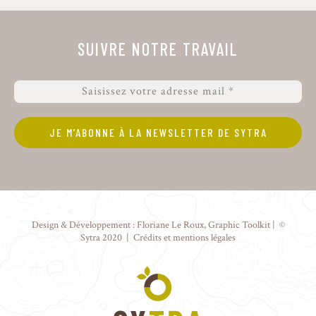
SUIVRE NOTRE TRAVAIL
Design & Développement :
Floriane Le Roux
,
Graphic Toolkit
| ©
Sytra 2020 |
Crédits et mentions légales