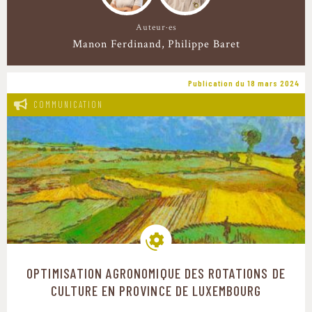
Auteur·es
Manon Ferdinand
Philippe Baret
Publication du 18 mars 2024
COMMUNICATION
OPTIMISATION AGRONOMIQUE DES ROTATIONS DE
Modes de production
CULTURE EN PROVINCE DE LUXEMBOURG