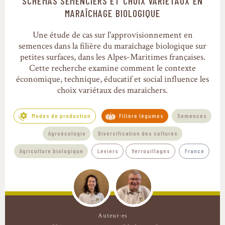
SCHÉMAS SEMENCIERS ET CHOIX VARIÉTAUX EN
Modes de production
MARAÎCHAGE BIOLOGIQUE
Une étude de cas sur l'approvisionnement en
semences dans la filière du maraîchage biologique sur
petites surfaces, dans les Alpes-Maritimes françaises.
Cette recherche examine comment le contexte
économique, technique, éducatif et social influence les
choix variétaux des maraîchers.
Modes de production
Filière légumes
Semences
Agroécologie
Diversification des cultures
Agriculture biologique
Leviers
Verrouillages
France
Auteur·es