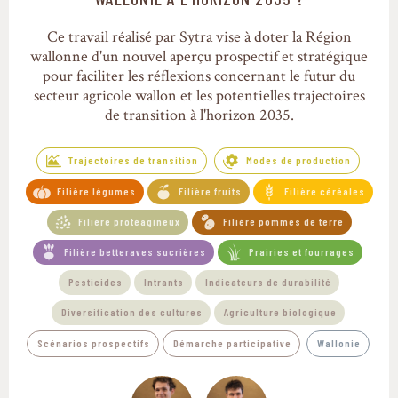
Ce travail réalisé par Sytra vise à doter la Région
wallonne d'un nouvel aperçu prospectif et stratégique
pour faciliter les réflexions concernant le futur du
secteur agricole wallon et les potentielles trajectoires
de transition à l'horizon 2035.
Trajectoires de transition
Modes de production
Filière légumes
Filière fruits
Filière céréales
Filière protéagineux
Filière pommes de terre
Filière betteraves sucrières
Prairies et fourrages
Pesticides
Intrants
Indicateurs de durabilité
Diversification des cultures
Agriculture biologique
Scénarios prospectifs
Démarche participative
Wallonie