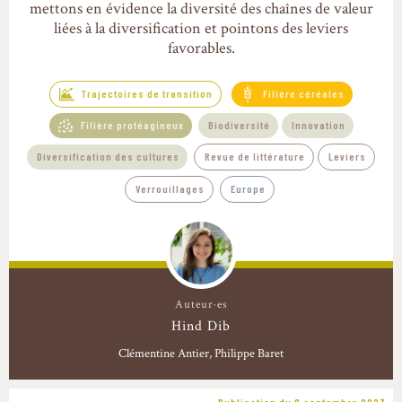
mettons en évidence la diversité des chaînes de valeur
liées à la diversification et pointons des leviers
favorables.
Trajectoires de transition
Filière céréales
Filière protéagineux
Biodiversité
Innovation
Diversification des cultures
Revue de littérature
Leviers
Verrouillages
Europe
Auteur·es
Hind Dib
Clémentine Antier
Philippe Baret
Publication du 9 septembre 2023