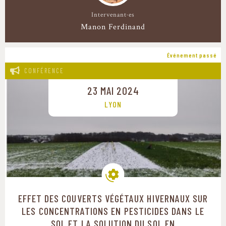
Intervenant·es
Manon Ferdinand
Événement passé
CONFÉRENCE
23 MAI 2024
LYON
EFFET DES COUVERTS VÉGÉTAUX HIVERNAUX SUR
Modes de production
LES CONCENTRATIONS EN PESTICIDES DANS LE
SOL ET LA SOLUTION DU SOL EN