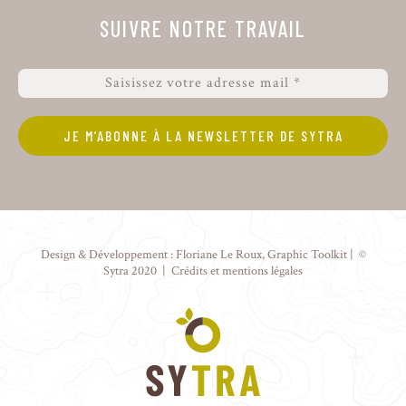
SUIVRE NOTRE TRAVAIL
Design & Développement :
Floriane Le Roux
,
Graphic Toolkit
| ©
Sytra 2020 |
Crédits et mentions légales