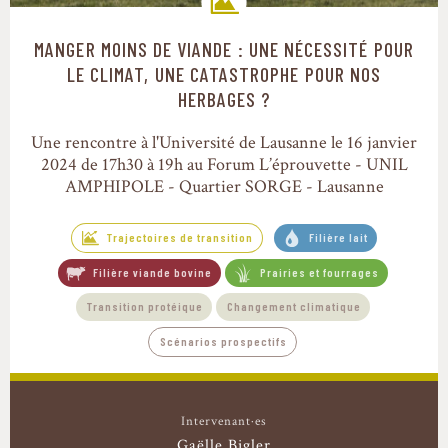
MANGER MOINS DE VIANDE : UNE NÉCESSITÉ POUR
Trajectoires de transition
LE CLIMAT, UNE CATASTROPHE POUR NOS
HERBAGES ?
Une rencontre à l'Université de Lausanne le 16 janvier
2024 de 17h30 à 19h au Forum L’éprouvette - UNIL
AMPHIPOLE - Quartier SORGE - Lausanne
Trajectoires de transition
Filière lait
Filière viande bovine
Prairies et fourrages
Transition protéique
Changement climatique
Scénarios prospectifs
Intervenant·es
Gaëlle Bigler