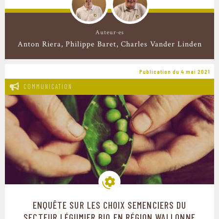
Auteur·es
Anton Riera
Philippe Baret
Charles Vander Linden
Publication du 4 mai 2021
COMMUNICATION
ENQUÊTE SUR LES CHOIX SEMENCIERS DU
Modes de production
SECTEUR LÉGUMIER BIO EN RÉGION WALLONNE