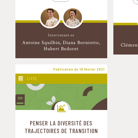
Intervenant·es
Antoine Squilbin
Diana Borniotto
Clémen
Hubert Bedoret
Publication du 18 février 2021
LIVRE
PENSER LA DIVERSITÉ DES
Trajectoires de transition
TRAJECTOIRES DE TRANSITION