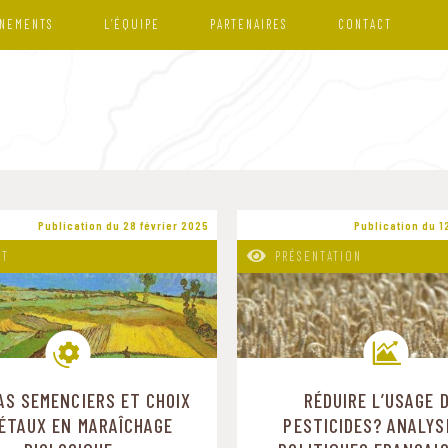
NEMENTS
L’ÉQUIPE
PARTENAIRES
CONTACT
Publication du 28 février 2025
Publication du 1
RT
PRÉSENTATION
AS SEMENCIERS ET CHOIX
RÉDUIRE L’USAGE 
Modes de production
Trajectoires de transitio
IÉTAUX EN MARAÎCHAGE
PESTICIDES? ANALYS