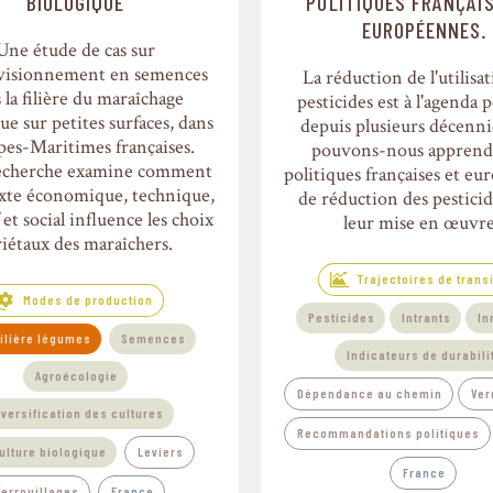
BIOLOGIQUE
POLITIQUES FRANÇAI
EUROPÉENNES.
Une étude de cas sur
ovisionnement en semences
La réduction de l'utilisa
 la filière du maraîchage
pesticides est à l'agenda 
ue sur petites surfaces, dans
depuis plusieurs décenn
lpes-Maritimes françaises.
pouvons-nous apprend
echerche examine comment
politiques françaises et e
exte économique, technique,
de réduction des pesticid
 et social influence les choix
leur mise en œuvre
riétaux des maraîchers.
Trajectoires de trans
Modes de production
Pesticides
Intrants
In
ilière légumes
Semences
Indicateurs de durabili
Agroécologie
Dépendance au chemin
Ver
iversification des cultures
Recommandations politiques
ulture biologique
Leviers
France
Verrouillages
France