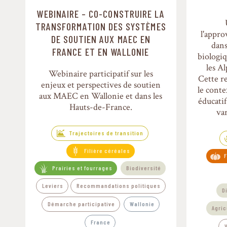
WEBINAIRE – CO-CONSTRUIRE LA
Trajectoires de transition
TRANSFORMATION DES SYSTÈMES
l'appr
DE SOUTIEN AUX MAEC EN
dans
FRANCE ET EN WALLONIE
biologiq
les A
Webinaire participatif sur les
Cette r
enjeux et perspectives de soutien
le cont
aux MAEC en Wallonie et dans les
éducatif
Hauts-de-France.
va
Trajectoires de transition
Filière céréales
F
Prairies et fourrages
Biodiversité
Leviers
Recommandations politiques
D
Démarche participative
Wallonie
Agric
France