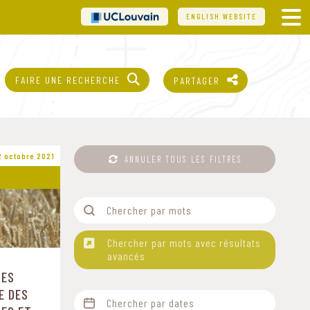
UCL
ENGLISH WEBSITE
FAIRE UNE RECHERCHE
PARTAGER
2 octobre 2021
ANNULER TOUS LES FILTRES
Filtre-Mots
Rechercher
Chercher par mots avec résultats
avancés
DES
n
E DES
Filtre-Date-EvenementsPublications
Date