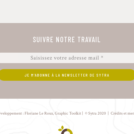
SUIVRE NOTRE TRAVAIL
éveloppement :
Floriane Le Roux
,
Graphic Toolkit
| © Sytra 2020 |
Crédits et men