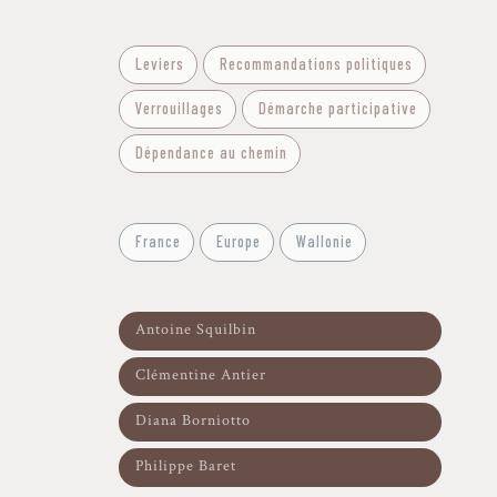
Filtre - Approches et méthodes
Leviers
Recommandations politiques
Verrouillages
Démarche participative
Dépendance au chemin
Filtre - Contextes géographiques
France
Europe
Wallonie
Filtre-Auteurs
Antoine Squilbin
Clémentine Antier
Diana Borniotto
Philippe Baret