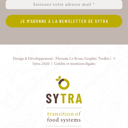
Design & Développement :
Floriane Le Roux
,
Graphic Toolkit
| ©
Sytra 2020 |
Crédits et mentions légales