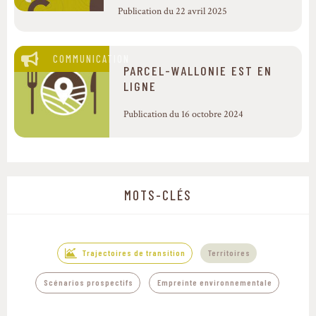
Publication du 22 avril 2025
COMMUNICATION
PARCEL-WALLONIE EST EN
LIGNE
Publication du 16 octobre 2024
MOTS-CLÉS
Trajectoires de transition
Territoires
,
Scénarios prospectifs
Empreinte environnementale
Warning
: Undefined variable $terms_contextesgeographiques