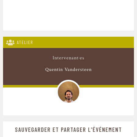
in
/home/clients/43eee7156bb62d63da0ee3e2ade687e9/web/sytra
content/themes/Sytra-Child/single-evenement.php
on line
392
ATELIER
Intervenant·es
Quentin Vandersteen
SAUVEGARDER ET PARTAGER L'ÉVÉNEMENT