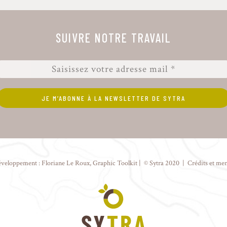
SUIVRE NOTRE TRAVAIL
éveloppement :
Floriane Le Roux
,
Graphic Toolkit
| © Sytra 2020 |
Crédits et men