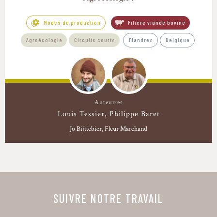
Modes de production
Filière viande bovine
Agroécologie
Circuits courts
Flandres
Belgique
Auteur·es
Louis Tessier
Philippe Baret
Jo Bijttebier, Fleur Marchand
SUIVRE NOTRE TRAVAIL